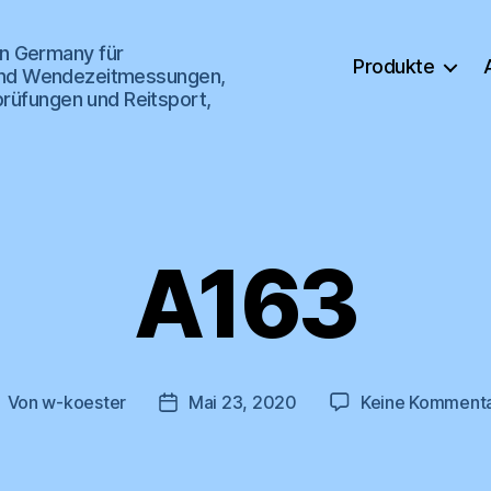
n Germany für
Produkte
s- und Wendezeitmessungen,
prüfungen und Reitsport,
A163
Von
w-koester
Mai 23, 2020
Keine Komment
eitragsautor
Veröffentlichungsdatum