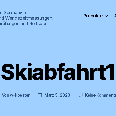
n Germany für
Produkte
s- und Wendezeitmessungen,
prüfungen und Reitsport,
Skiabfahrt1
Von
w-koester
März 5, 2023
Keine Komment
eitragsautor
Veröffentlichungsdatum