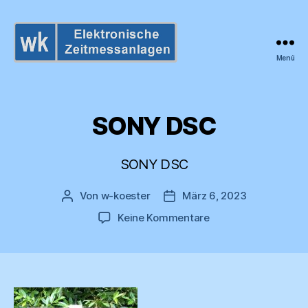
Menü
wk
Zeitmessanlagen
SONY DSC
SONY DSC
Von
w-koester
März 6, 2023
Beitragsautor
Veröffentlichungsdatum
zu
Keine Kommentare
SONY
DSC