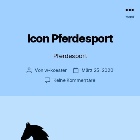
wk
Menü
Zeitmessanlagen
Icon Pferdesport
Pferdesport
Von
w-koester
März 25, 2020
Beitragsautor
Veröffentlichungsdatum
zu
Keine Kommentare
Icon
Pferdesport