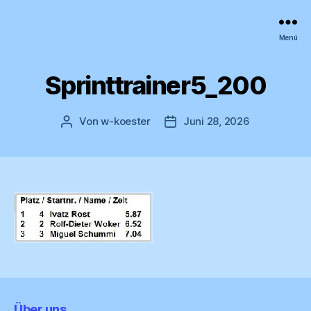
wk
Menü
Zeitmessanlagen
Sprinttrainer5_200
Von
w-koester
Juni 28, 2026
Beitragsautor
Veröffentlichungsdatum
Über uns