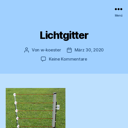
wk
Menü
Zeitmessanlagen
Lichtgitter
Von
w-koester
März 30, 2020
Beitragsautor
Veröffentlichungsdatum
zu
Keine Kommentare
Lichtgitter