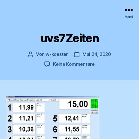
wk
Menü
Zeitmessanlagen
uvs7Zeiten
Von
w-koester
Mai 24, 2020
Beitragsautor
Veröffentlichungsdatum
zu
Keine Kommentare
uvs7Zeiten