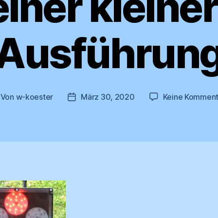
einer kleine
Ausführun
Von
w-koester
März 30, 2020
Keine Komment
itragsautor
Veröffentlichungsdatum