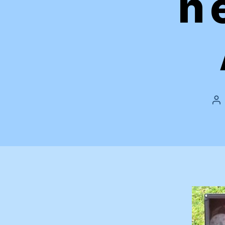
n 
Be